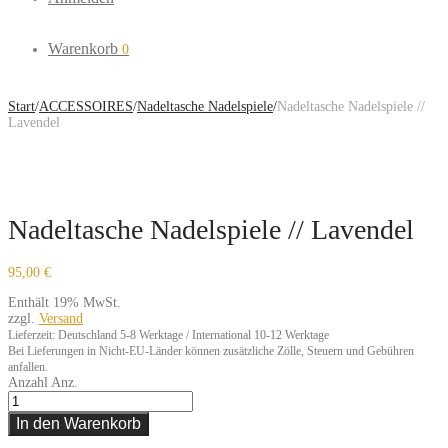
Warenkorb
0
Start
/
ACCESSOIRES
/
Nadeltasche Nadelspiele
/
Nadeltasche Nadelspiele //
Lavendel
Nadeltasche Nadelspiele // Lavendel
95,00
€
Enthält 19% MwSt.
zzgl.
Versand
Lieferzeit: Deutschland 5-8 Werktage / International 10-12 Werktage
Bei Lieferungen in Nicht-EU-Länder können zusätzliche Zölle, Steuern und Gebühren
anfallen.
Anzahl
Anz.
In den Warenkorb