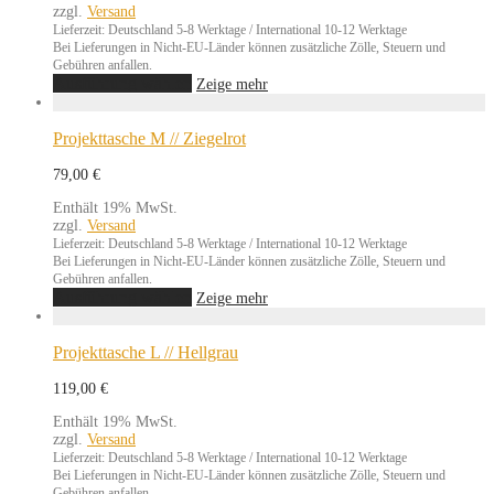
können
zzgl.
Versand
auf
Lieferzeit: Deutschland 5-8 Werktage / International 10-12 Werktage
der
Bei Lieferungen in Nicht-EU-Länder können zusätzliche Zölle, Steuern und
Produktseite
Gebühren anfallen.
gewählt
Dieses
Ausführung wählen
Zeige mehr
werden
Produkt
weist
mehrere
Projekttasche M // Ziegelrot
Varianten
auf.
79,00
€
Die
Optionen
Enthält 19% MwSt.
können
zzgl.
Versand
auf
Lieferzeit: Deutschland 5-8 Werktage / International 10-12 Werktage
der
Bei Lieferungen in Nicht-EU-Länder können zusätzliche Zölle, Steuern und
Produktseite
Gebühren anfallen.
gewählt
Dieses
Ausführung wählen
Zeige mehr
werden
Produkt
weist
mehrere
Projekttasche L // Hellgrau
Varianten
auf.
119,00
€
Die
Optionen
Enthält 19% MwSt.
können
zzgl.
Versand
auf
Lieferzeit: Deutschland 5-8 Werktage / International 10-12 Werktage
der
Bei Lieferungen in Nicht-EU-Länder können zusätzliche Zölle, Steuern und
Produktseite
Gebühren anfallen.