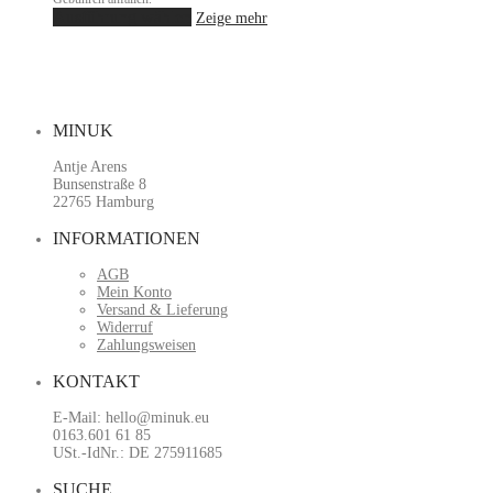
gewählt
Dieses
Ausführung wählen
Zeige mehr
werden
Produkt
weist
mehrere
Varianten
auf.
Die
MINUK
Optionen
können
Antje Arens
auf
Bunsenstraße 8
der
22765 Hamburg
Produktseite
gewählt
INFORMATIONEN
werden
AGB
Mein Konto
Versand & Lieferung
Widerruf
Zahlungsweisen
KONTAKT
E-Mail: hello@minuk.eu
0163.601 61 85
USt.-IdNr.: DE 275911685
SUCHE