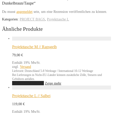
Dunkelbraun/Taupe“
Du musst
angemeldet
sein, um eine Rezension veröffentlichen zu können.
Kategorien:
PROJECT BAGS
,
Projekttasche L
Ähnliche Produkte
Projekttasche M // Rapsgelb
79,00
€
Enthält 19% MwSt.
zzgl.
Versand
Lieferzeit: Deutschland 5-8 Werktage / International 10-12 Werktage
Bei Lieferungen in Nicht-EU-Länder können zusätzliche Zölle, Steuern und
Gebühren anfallen.
Dieses
Ausführung wählen
Zeige mehr
Produkt
weist
mehrere
Projekttasche L // Salbei
Varianten
auf.
119,00
€
Die
Optionen
Enthält 19% MwSt.